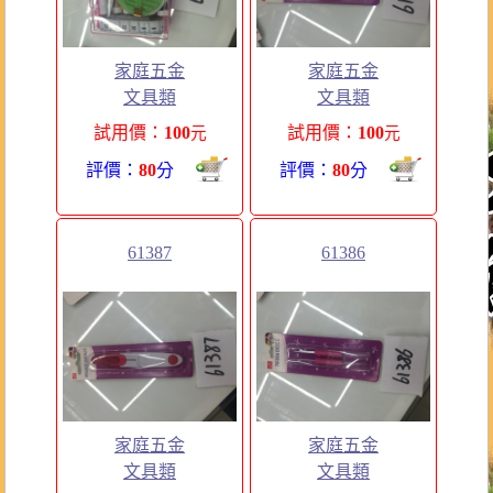
家庭五金
家庭五金
文具類
文具類
試用價：
100
試用價：
100
元
元
評價：
80
分
評價：
80
分
61387
61386
家庭五金
家庭五金
文具類
文具類