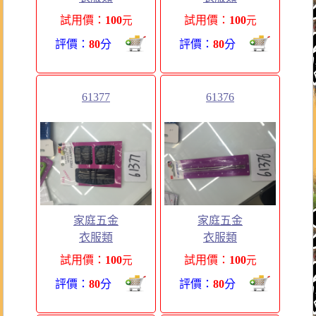
試用價：
100
試用價：
100
元
元
評價：
80
分
評價：
80
分
61377
61376
家庭五金
家庭五金
衣服類
衣服類
試用價：
100
試用價：
100
元
元
評價：
80
分
評價：
80
分