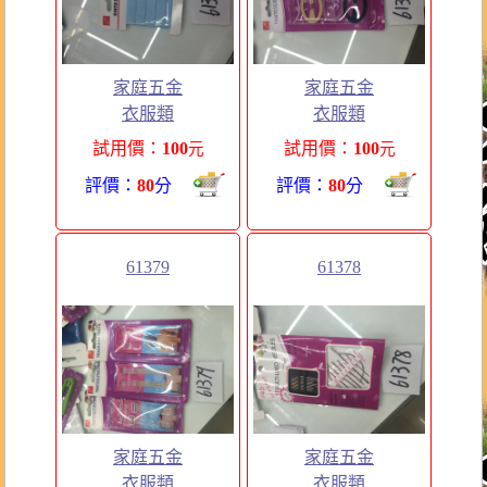
家庭五金
家庭五金
衣服類
衣服類
試用價：
100
試用價：
100
元
元
評價：
80
分
評價：
80
分
61379
61378
家庭五金
家庭五金
衣服類
衣服類