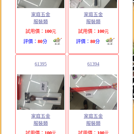
家庭五金
家庭五金
服裝類
服裝類
試用價：
100
試用價：
100
元
元
評價：
80
分
評價：
80
分
61395
61394
家庭五金
家庭五金
服裝類
服裝類
試用價：
100
試用價：
100
元
元