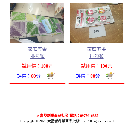
家庭五金
家庭五金
掛勾類
掛勾類
試用價：
100
試用價：
100
元
元
評價：
80
分
評價：
80
分
大富發創業商品批發 電話：0977616825
Copyright © 2020 大富發創業商品批發 Inc. All rights reserved