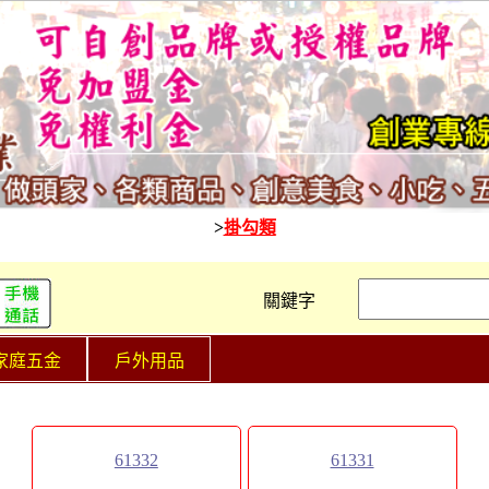
>
掛勾類
關鍵字
家庭五金
戶外用品
61332
61331