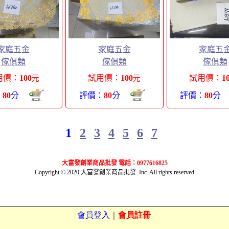
家庭五金
家庭五金
家庭五
傢俱類
傢俱類
傢俱類
用價：
100
試用價：
100
試用價：
1
元
元
：
80
分
評價：
80
分
評價：
80
分
1
2
3
4
5
6
7
大富發創業商品批發 電話：0977616825
Copyright © 2020 大富發創業商品批發 Inc. All rights reserved