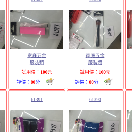
家庭五金
家庭五金
服裝類
服裝類
試用價：
100
試用價：
100
元
元
評價：
80
分
評價：
80
分
61391
61390