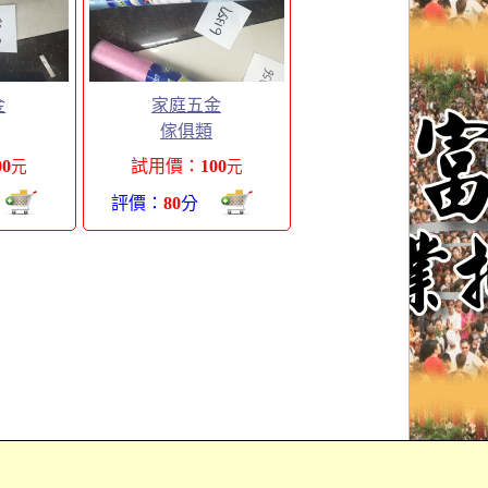
金
家庭五金
傢俱類
00
試用價：
100
元
元
評價：
80
分