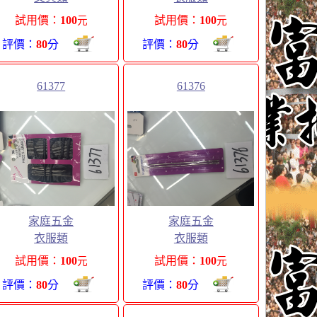
試用價：
100
試用價：
100
元
元
評價：
80
分
評價：
80
分
61377
61376
家庭五金
家庭五金
衣服類
衣服類
試用價：
100
試用價：
100
元
元
評價：
80
分
評價：
80
分